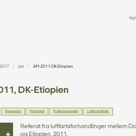
Ny
2017
jan
AM-2011-DK-Etiopien
11, DK-Etiopien
Flyveplads
Privatpilot
Professionel pilot
Luftfartsaftaler
Referat fra luftfartsforhandlinger mellem 
og Etiopien, 2011.