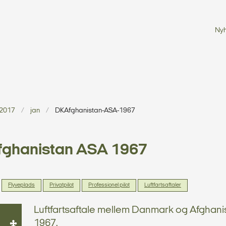
Ny
2017
jan
DKAfghanistan-ASA-1967
fghanistan ASA 1967
Flyveplads
Privatpilot
Professionel pilot
Luftfartsaftaler
Luftfartsaftale mellem Danmark og Afghani
1967.