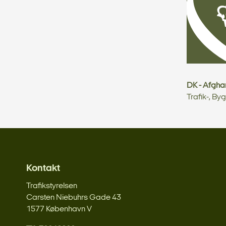
DK - Afghan
Trafik-, By
Kontakt
Trafikstyrelsen
Carsten Niebuhrs Gade 43
1577 København V