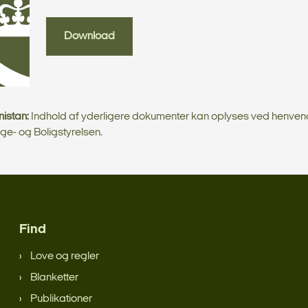
Download
istan:
Indhold af yderligere dokumenter kan oplyses ved henvende
gge- og Boligstyrelsen.
Find
Love og regler
Blanketter
Publikationer