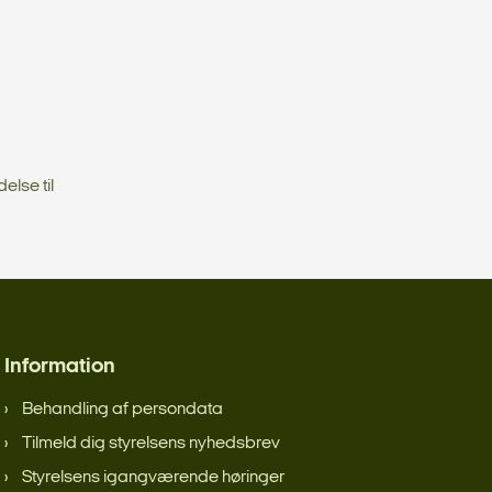
lse til
Information
Behandling af persondata
Tilmeld dig styrelsens nyhedsbrev
Styrelsens igangværende høringer