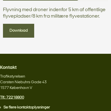
Flyvning med droner indenfor 5 km af offentlige
flyvepladser/8 km fra militære flyvestationer.
Download
Kontakt
Trafikstyrelsen
Carsten Niebuhrs Gade 43
1577 København V
Tlf.: 72218800
Se flere kontaktoplysninger