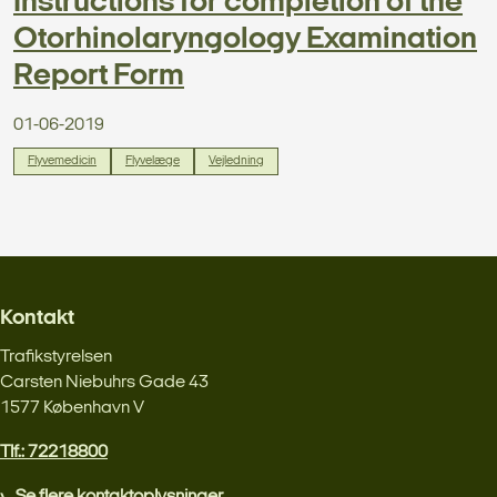
Instructions for completion of the
Otorhinolaryngology Examination
Report Form
01-06-2019
Flyvemedicin
Flyvelæge
Vejledning
Kontakt
Trafikstyrelsen
Carsten Niebuhrs Gade 43
1577 København V
Tlf.: 72218800
Se flere kontaktoplysninger