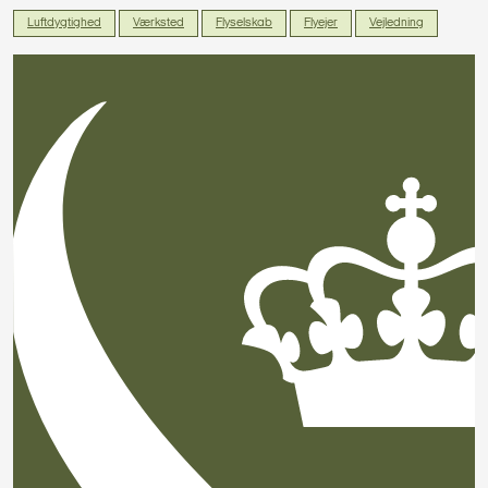
Luftdygtighed
Værksted
Flyselskab
Flyejer
Vejledning