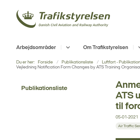
Arbejdsområder
Om Trafikstyrelsen
Du er her:
Forside
Publikationsliste
Luftfart - Publikatio
Vejledning Notification Form Changes by ATS Training Organisa
Anmel
Publikationsliste
ATS u
til f
05-01-2021
Air Traffic Se