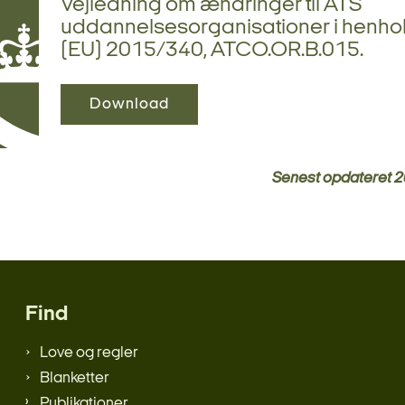
Vejledning om ændringer til ATS
uddannelsesorganisationer i henhold
(EU) 2015/340, ATCO.OR.B.015.
Download
Senest opdateret
2
Find
Love og regler
Blanketter
Publikationer