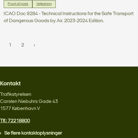
Fragt af gods
Vejledning
ICAO Doc 9284 - Technical Instructions for the Safe Transport
of Dangerous Goods by Air. 2023-2024 Edition.
1
2
Kontakt
Trafikstyrelsen
Carsten Niebuhrs Gade 43
1577 København V
Tlf.: 72218800
Se flere kontaktoplysninger