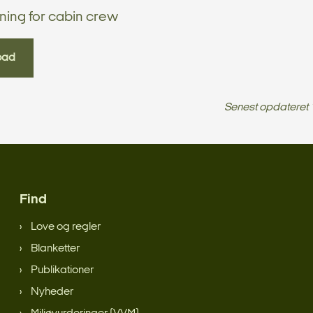
raining for cabin crew
oad
Senest opdateret
Find
Love og regler
Blanketter
Publikationer
Nyheder