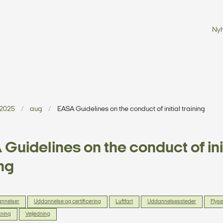
Ny
2025
aug
EASA Guidelines on the conduct of initial training
Guidelines on the conduct of ini
ing
annelser
Uddannelse og certificering
Luftfart
Uddannelsessteder
Flys
ning
Vejledning