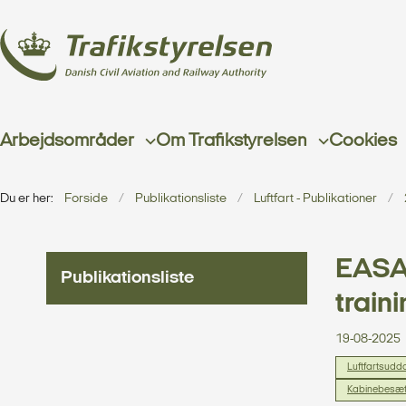
Arbejdsområder
Om Trafikstyrelsen
Cookies
Du er her:
Forside
Publikationsliste
Luftfart - Publikationer
EASA 
Publikationsliste
train
19-08-2025
Luftfartsudd
Kabinebesæt