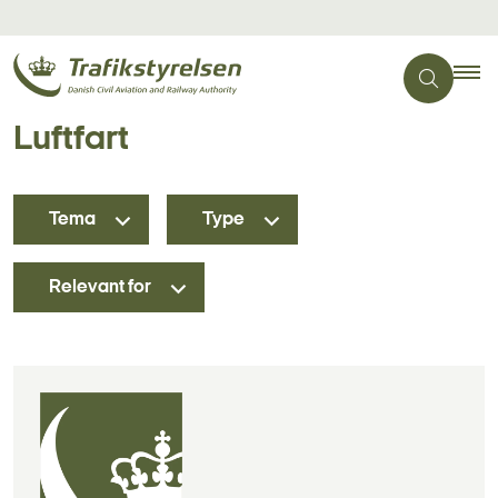
Luftfart
Tema
Type
Relevant for