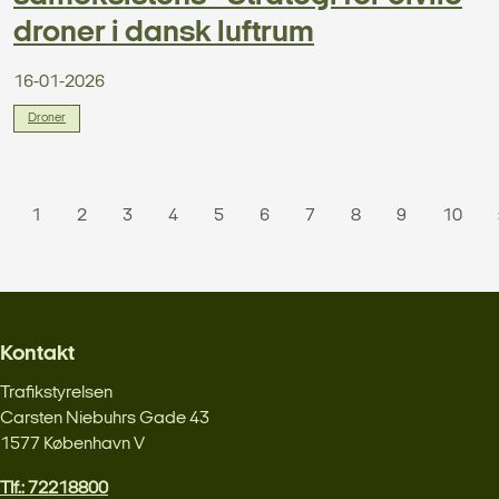
droner i dansk luftrum
16-01-2026
Droner
1
2
3
4
5
6
7
8
9
10
Kontakt
Trafikstyrelsen
Carsten Niebuhrs Gade 43
1577 København V
Tlf.: 72218800