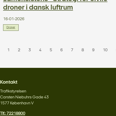
droner i dansk luftrum
16-01-2026
Droner
1
2
3
4
5
6
7
8
9
10
Kontakt
Trafikstyrelsen
Carsten Niebuhrs Gade 43
1577 København V
Tlf.: 72218800