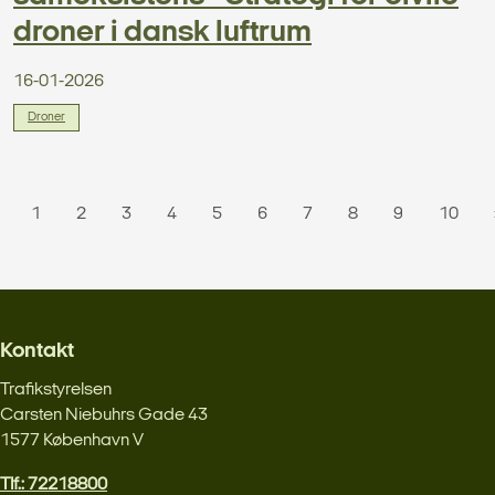
droner i dansk luftrum
16-01-2026
Droner
1
2
3
4
5
6
7
8
9
10
Kontakt
Trafikstyrelsen
Carsten Niebuhrs Gade 43
1577 København V
Tlf.: 72218800