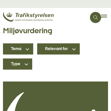
Miljøvurdering
Tema
Relevant for
Type