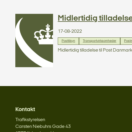
Midlertidig tilladels
17-08-2022
Posttilsyn
Transportvirksomheder
Post
Midlertidig tilladelse til Post Danma
Kontakt
Trafikstyrelsen
Carsten Niebuhrs Gade 43