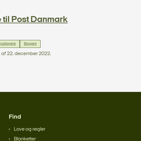
e til Post Danmark
modtagere
Borgere
rk af 22. december 2022.
Find
Love og regler
Blanketter