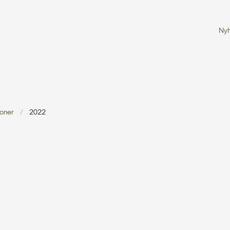
Ny
ioner
2022