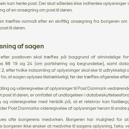
lv kan hente post. Der skal således ikke indhentes oplysninger
g af en ansøgning om post til døren.
en træffes normalt efter en skriftlig ansøgning fra borgeren om 
st til døren.
ning af sagen
fter postloven skal træffes på baggrund af almindelige forval
ens §§ 19 og 24 (om partshøring og begrundelse), samt data
 2, efter hvilke indsamling af oplysninger skal ske til udtrykkeligt 
r, at sagen oplyses tilstrækkeligt, før der træffes afgørelse efte
g og videregivelse af oplysninger til Post Danmark vedrørend
post til døren, er omfattet af undtagelsen i databeskyttelsesforordni
og videregivelse med henblik på, at et retskrav kan fastlæg
er Post Danmarks videregivelse af oplysninger herom til andre 
ves ofte borgerens medvirken. Borgeren har mulighed for a
 borgeren ikke ønsker at medvirke til sagens oplysning, f.eks. ve