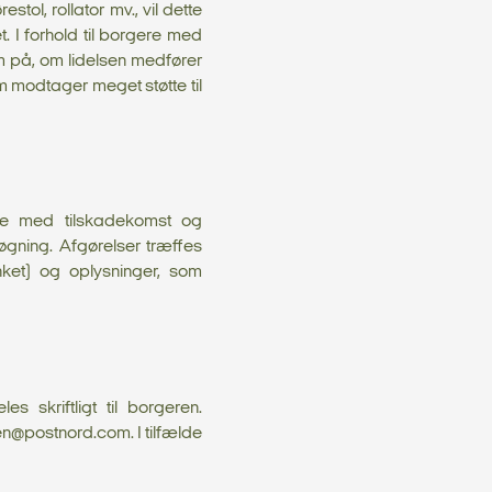
ol, rollator mv., vil dette
. I forhold til borgere med
på, om lidelsen medfører
m modtager meget støtte til
else med tilskadekomst og
øgning. Afgørelser træffes
ket) og oplysninger, som
 skriftligt til borgeren.
ren@postnord.com. I tilfælde