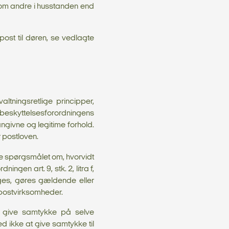
 om andre i husstanden end
post til døren, se vedlagte
tningsretlige principper,
beskyttelsesforordningens
angivne og legitime forhold.
r postloven.
e spørgsmålet om, hvorvidt
ngen art. 9, stk. 2, litra f,
ges, gøres gældende eller
postvirksomheder.
t give samtykke på selve
d ikke at give samtykke til