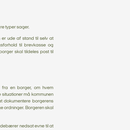
re typer sager.
r ude af stand til selv at
forhold til brevkasse og
ger skal tildeles post til
” fra en borger, om hvem
ne situationer må kommunen
 at dokumentere borgerens
ge ordninger. Borgeren skal
indebærer nedsat evne til at