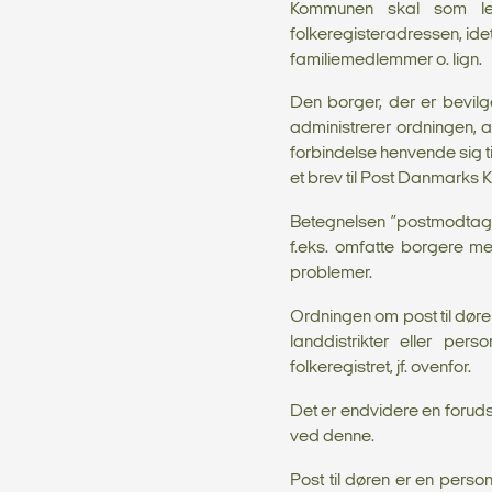
Kommunen skal som led 
folkeregisteradressen, idet 
familiemedlemmer o. lign.
Den borger, der er bevilg
administrerer ordningen, at
forbindelse henvende sig ti
et brev til Post Danmarks
Betegnelsen ”postmodtager
f.eks. omfatte borgere m
problemer.
Ordningen om post til døre
landdistrikter eller per
folkeregistret, jf. ovenfor.
Det er endvidere en forudsæ
ved denne.
Post til døren er en person