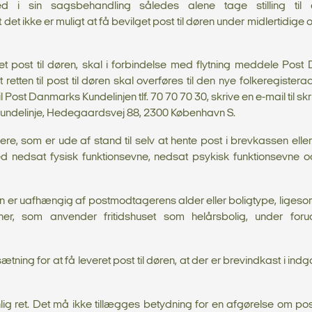
i sin sagsbehandling således alene tage stilling til a
det ikke er muligt at få bevilget post til døren under midlertidige op
et post til døren, skal i forbindelse med flytning meddele Post 
 retten til post til døren skal overføres til den nye folkeregiste
l Post Danmarks Kundelinjen tlf. 70 70 70 30, skrive en e-mail til s
 Kundelinje, Hedegaardsvej 88, 2300 København S.
e, som er ude af stand til selv at hente post i brevkassen el
ed nedsat fysisk funktionsevne, nedsat psykisk funktionsevne 
n er uafhængig af postmodtagerens alder eller boligtype, ligeso
soner, som anvender fritidshuset som helårsbolig, under forud
tning for at få leveret post til døren, at der er brevindkast i i
lig ret. Det må ikke tillægges betydning for en afgørelse om post