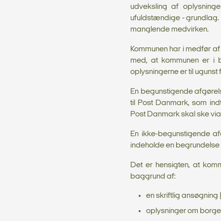
udveksling af oplysning
ufuldstændige - grundlag.
manglende medvirken.
Kommunen har i medfør af f
med, at kommunen er i b
oplysningerne er til uguns
En begunstigende afgørelse
til Post Danmark, som indti
Post Danmark skal ske via v
En ikke-begunstigende afg
indeholde en begrundelse 
Det er hensigten, at kom
baggrund af:
en skriftlig ansøgning
oplysninger om borger