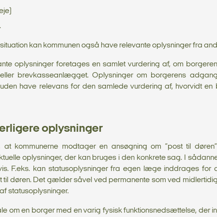
eje)
.
situation kan kommunen også have relevante oplysninger fra and
ante oplysninger foretages en samlet vurdering af, om borgeren e
 eller brevkasseanlægget. Oplysninger om borgerens adgangs
n have relevans for den samlede vurdering af, hvorvidt en bor
erligere oplysninger
, at kommunerne modtager en ansøgning om ”post til døren
tuelle oplysninger, der kan bruges i den konkrete sag. I sådan
s. F.eks. kan statusoplysninger fra egen læge inddrages for
st til døren. Det gælder såvel ved permanente som ved midlertidi
 af statusoplysninger.
r tale om en borger med en varig fysisk funktionsnedsættelse, der 