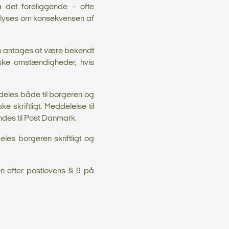
 det foreliggende – ofte
oplyses om konsekvensen af
kan antages at være bekendt
ske omstændigheder, hvis
ddeles både til borgeren og
e skriftligt. Meddelelse til
endes til Post Danmark.
les borgeren skriftligt og
n efter postlovens § 9 på