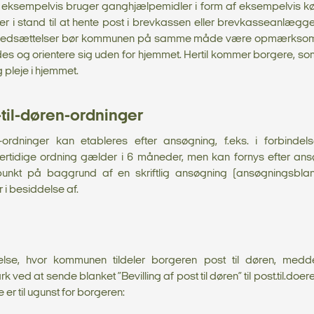
ksempelvis bruger ganghjælpemidler i form af eksempelvis kørest
 er i stand til at hente post i brevkassen eller brevkasseanlægget
nsnedsættelser bør kommunen på samme måde være opmærksom 
es og orientere sig uden for hjemmet. Hertil kommer borgere, so
 pleje i hjemmet.
-til-døren-ordninger
ren-ordninger kan etableres efter ansøgning, f.eks. i forbind
rtidige ordning gælder i 6 måneder, men kan fornys efter ans
kt på baggrund af en skriftlig ansøgning (ansøgningsblan
i besiddelse af.
se, hvor kommunen tildeler borgeren post til døren, meddeles
 ved at sende blanket ”Bevilling af post til døren” til post.til.doe
er til ugunst for borgeren: