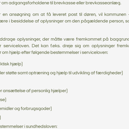
er om adgangsforholdene til brevkasse eller brevkasseanlæg.
 ansøgning om at få leveret post til døren, vil kommunen –
ære i besiddelse af oplysninger om den pågældende person, so
 inddrage oplysninger, der måtte være fremkommet på baggrund
r serviceloven. Det kan f.eks. dreje sig om oplysninger fr
 om hjælp efter følgende bestemmelser i serviceloven:
ktisk hjælp)
ler støtte samt optræning og hjælp til udvikling af færdigheder)
ller ansættelse af personlig hjælper)
lse)
emidler og forbrugsgoder)
)
bestemmelser i sundhedsloven: