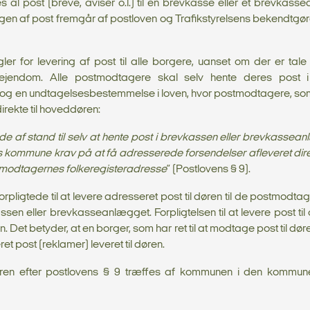
 al post (breve, aviser o.l.) til en brevkasse eller et brevk
ingen af post fremgår af postloven og Trafikstyrelsens bekendtgø
ler for levering af post til alle borgere, uanset om der er tal
ejendom. Alle postmodtagere skal selv hente deres post i
g en undtagelsesbestemmelse i loven, hvor postmodtagere, som
irekte til hoveddøren:
 af stand til selv at hente post i brevkassen eller brevkassean
kommune krav på at få adresserede forsendelser afleveret direkte 
modtagernes folkeregisteradresse
” (Postlovens § 9).
rpligtede til at levere adresseret post til døren til de postmodtag
ssen eller brevkasseanlægget. Forpligtelsen til at levere post ti
. Det betyder, at en borger, som har ret til at modtage post til dør
et post (reklamer) leveret til døren.
øren efter postlovens § 9 træffes af kommunen i den kommun