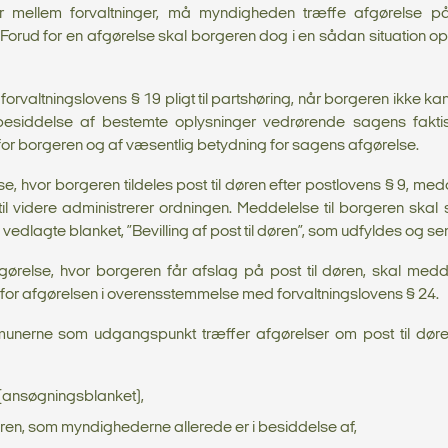
er mellem forvaltninger, må myndigheden træffe afgørelse på
 Forud for en afgørelse skal borgeren dog i en sådan situation 
orvaltningslovens § 19 pligt til partshøring, når borgeren ikke 
esiddelse af bestemte oplysninger vedrørende sagens fakti
t for borgeren og af væsentlig betydning for sagens afgørelse.
, hvor borgeren tildeles post til døren efter postlovens § 9, me
l videre administrerer ordningen. Meddelelse til borgeren skal sk
edlagte blanket, ”Bevilling af post til døren”, som udfyldes og s
ørelse, hvor borgeren får afslag på post til døren, skal medde
for afgørelsen i overensstemmelse med forvaltningslovens § 24.
munerne som udgangspunkt træffer afgørelser om post til døre
 (ansøgningsblanket),
en, som myndighederne allerede er i besiddelse af,