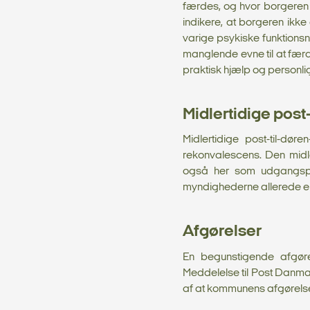
færdes, og hvor borgeren e
indikere, at borgeren ikke
varige psykiske funktio
manglende evne til at færd
praktisk hjælp og personlig
Midlertidige post
Midlertidige post-til-dø
rekonvalescens. Den midle
også her som udgangspun
myndighederne allerede er 
Afgørelser
En begunstigende afgørel
Meddelelse til Post Danmark
af at kommunens afgørelse 