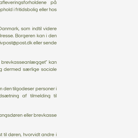
fleveringsforholdene på
hold i fritidsbolig eller hos
Danmark, som indtil videre
radresse. Borgeren kan i den
krivpost@post.dk eller sende
ler brevkasseanlægget” kan
og dermed særlige sociale
m den tilgodeser personer i
sætning af tilmelding til
ndgangsdøren eller brevkasse
 til døren, hvorvidt andre i