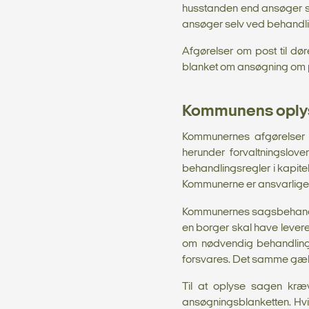
husstanden end ansøger se
ansøger selv ved behandlin
Afgørelser om post til dør
blanket om ansøgning om po
Kommunens oplys
Kommunernes afgørelser e
herunder forvaltningslov
behandlingsregler i kapitel
Kommunerne er ansvarlige fo
Kommunernes sagsbehandlin
en borger skal have leveret 
om nødvendig behandling 
forsvares. Det samme gæld
Til at oplyse sagen kræ
ansøgningsblanketten. Hvis