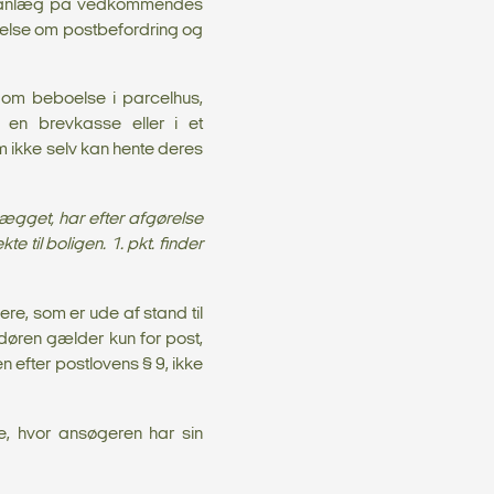
asseanlæg på vedkommendes
relse om postbefordring og
e om beboelse i parcelhus,
 en brevkasse eller i et
 ikke selv kan hente deres
lægget, har efter afgørelse
til boligen. 1. pkt. finder
ere, som er ude af stand til
l døren gælder kun for post,
en efter postlovens § 9, ikke
e, hvor ansøgeren har sin