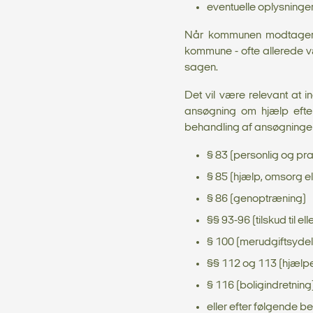
eventuelle oplysning
Når kommunen modtager en
kommune - ofte allerede v
sagen.
Det vil være relevant at
ansøgning om hjælp efte
behandling af ansøgninger
§ 83 (personlig og pra
§ 85 (hjælp, omsorg el
§ 86 (genoptræning)
§§ 93-96 (tilskud til e
§ 100 (merudgiftsyde
§§ 112 og 113 (hjælp
§ 116 (boligindretning
eller efter følgende 