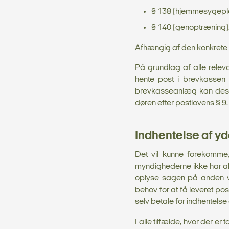
§ 138 (hjemmesygepl
§ 140 (genoptræning)
Afhængig af den konkrete 
På grundlag af alle relev
hente post i brevkassen
brevkasseanlæg kan desude
døren efter postlovens § 9.
Indhentelse af yd
Det vil kunne forekomme
myndighederne ikke har ak
oplyse sagen på anden vi
behov for at få leveret po
selv betale for indhentelse
I alle tilfælde, hvor der e