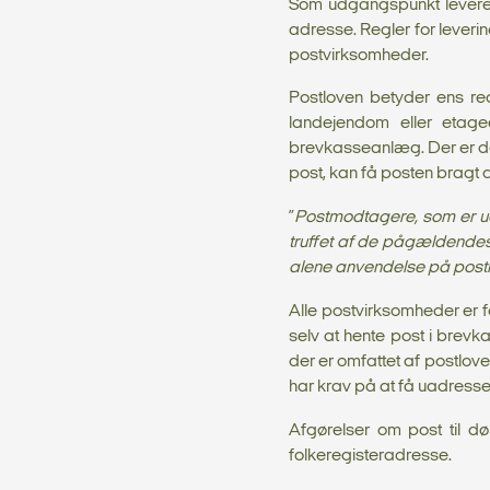
Som udgangspunkt leveres
adresse. Regler for lever
postvirksomheder.
Postloven betyder ens reg
landejendom eller etage
brevkasseanlæg. Der er do
post, kan få posten bragt d
”
Postmodtagere, som er ude
truffet af de pågældendes 
alene anvendelse på post
Alle postvirksomheder er fo
selv at hente post i brevka
der er omfattet af postloven
har krav på at få uadresser
Afgørelser om post til d
folkeregisteradresse.