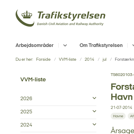
Arbejdsområder
Om Trafikstyrelsen
Du er her:
Forside
VVM-liste
2014
jul
Forstærkn
TS6020103-
VVM-liste
Forst
Havn
2026
21-07-2014
2025
Havne
Af
2024
Årsagen