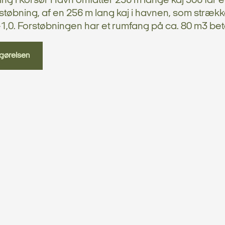
ng i Korsør Havn omfatter 256 m lange kaj 306 får e
støbning, af en 256 m lang kaj i havnen, som strækker
 -1,0. Forstøbningen har et rumfang på ca. 80 m3 bet
gørelsen