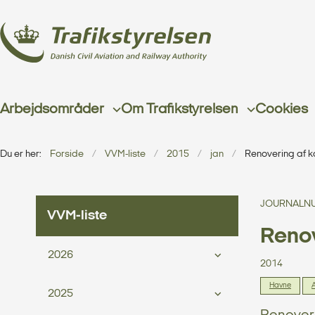
Arbejdsområder
Om Trafikstyrelsen
Cookies
Du er her:
Forside
VVM-liste
2015
jan
Renovering af k
JOURNALNU
VVM-liste
Renov
2026
2014
Havne
A
2025