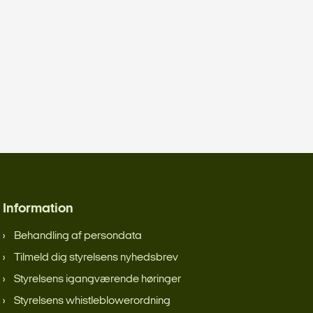
Information
Behandling af persondata
Tilmeld dig styrelsens nyhedsbrev
Styrelsens igangværende høringer
Styrelsens whistleblowerordning