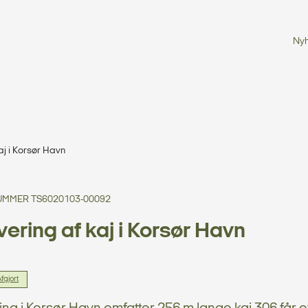
Ny
aj i Korsør Havn
MMER TS6020103-00092
ering af kaj i Korsør Havn
fgjort