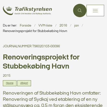
Du er her:
Forside
VVM-liste
2016
jan
Renoveringsprojekt for Stubbekøbing Havn
JOURNALNUMMER TS6020103-00096
Renoveringsprojekt for
Stubbekøbing Havn
2015
Havne
Afgjort
Renoveringen af Stubbekøbing Havn omfatter:
Renovering af Sydkaj ved etablering af en ny
stålspunsvæg ca. 0,5 m foran den eksisterende