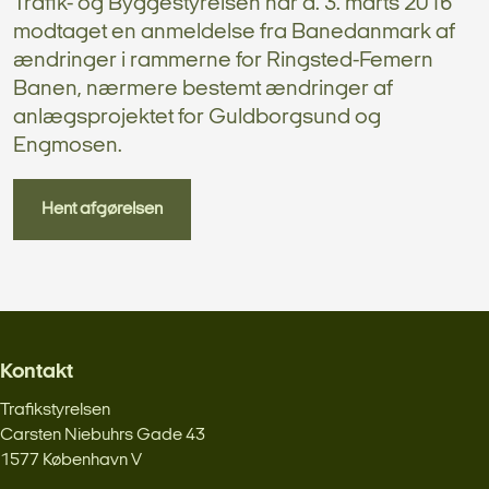
Trafik- og Byggestyrelsen har d. 3. marts 2016
modtaget en anmeldelse fra Banedanmark af
ændringer i rammerne for Ringsted-Femern
Banen, nærmere bestemt ændringer af
anlægsprojektet for Guldborgsund og
Engmosen.
Hent afgørelsen
Kontakt
Trafikstyrelsen
Carsten Niebuhrs Gade 43
1577 København V