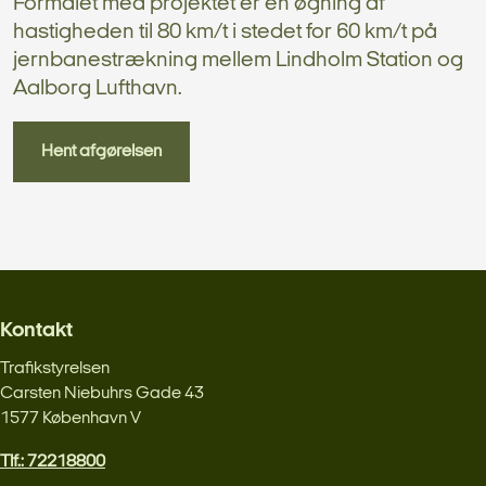
Formålet med projektet er en øgning af
hastigheden til 80 km/t i stedet for 60 km/t på
jernbanestrækning mellem Lindholm Station og
Aalborg Lufthavn.
Hent afgørelsen
Kontakt
Trafikstyrelsen
Carsten Niebuhrs Gade 43
1577 København V
Tlf.: 72218800