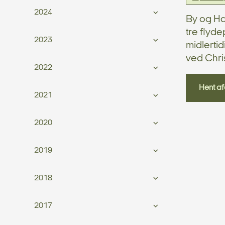
2024
By og Hav
tre flyd
2023
midlerti
ved Chri
2022
Hent af
2021
2020
2019
2018
2017