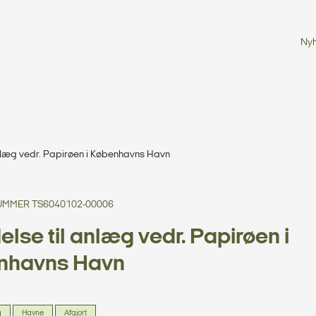
Ny
 anlæg vedr. Papirøen i Københavns Havn
MMER TS6040102-00006
delse til anlæg vedr. Papirøen i
nhavns Havn
g
Havne
Afgjort