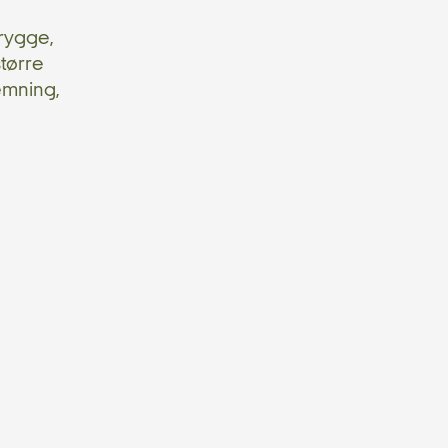
brygge,
tørre
æmning,