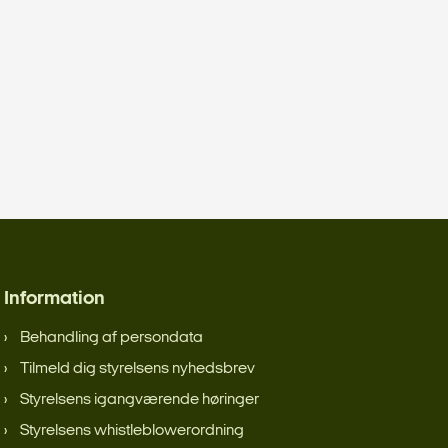
Information
Behandling af persondata
Tilmeld dig styrelsens nyhedsbrev
Styrelsens igangværende høringer
Styrelsens whistleblowerordning