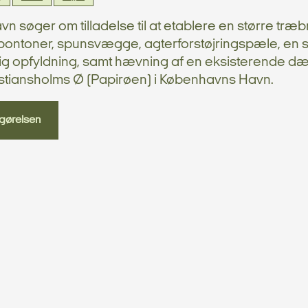
n søger om tilladelse til at etablere en større træ
epontoner, spunsvægge, agterforstøjringspæle, en s
dig opfyldning, samt hævning af en eksisterende d
stiansholms Ø (Papirøen) i Københavns Havn.
gørelsen