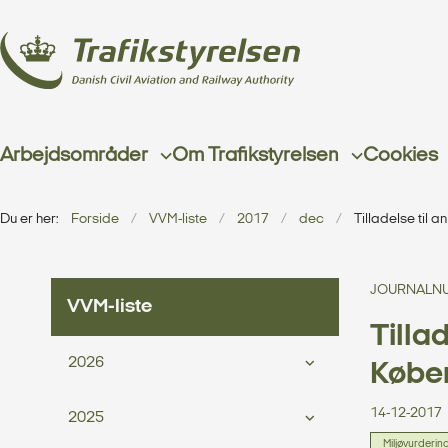
Arbejdsområder
Om Trafikstyrelsen
Cookies
Du er her:
Forside
VVM-liste
2017
dec
Tilladelse til
JOURNALNU
VVM-liste
Tilla
2026
Købe
14-12-2017
2025
Miljøvurderin