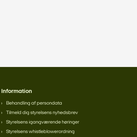
Information
Behandling af persondata
Tilmeld dig styrelsens nyhedsbrev
Styrelsens igangværende høringer
Styrelsens whistleblowerordning