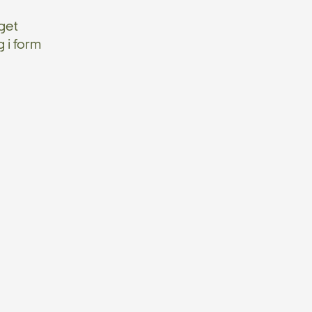
get
 i form