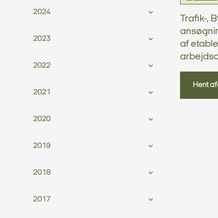
2024
Trafik-,
ansøgning
2023
af etabl
arbejds
2022
Hent af
2021
2020
2019
2018
2017