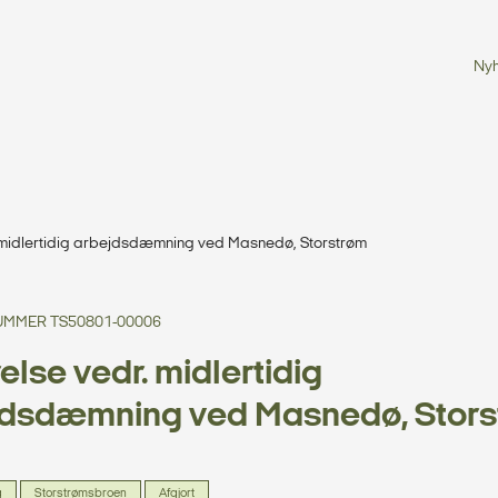
Ny
 midlertidig arbejdsdæmning ved Masnedø, Storstrøm
MMER TS50801-00006
else vedr. midlertidig
jdsdæmning ved Masnedø, Stors
g
Storstrømsbroen
Afgjort