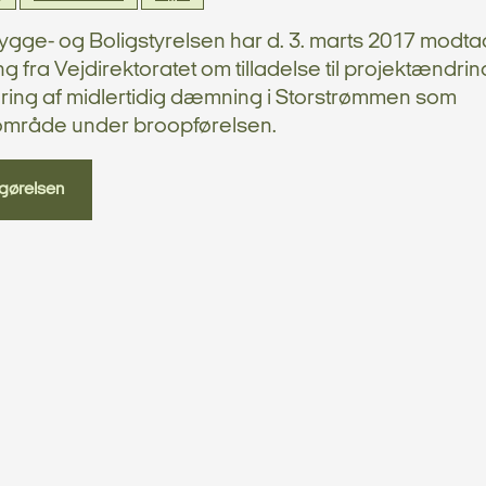
 Bygge- og Boligstyrelsen har d. 3. marts 2017 modta
 fra Vejdirektoratet om tilladelse til projektændring
ering af midlertidig dæmning i Storstrømmen som
område under broopførelsen.
gørelsen