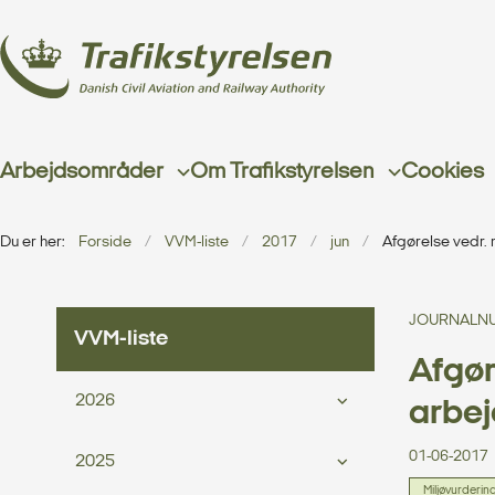
Arbejdsområder
Om Trafikstyrelsen
Cookies
Du er her:
Forside
VVM-liste
2017
jun
Afgørelse vedr.
JOURNALNU
VVM-liste
Afgør
2026
arbe
01-06-2017
2025
Miljøvurderin