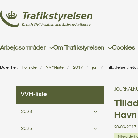
Arbejdsområder
Om Trafikstyrelsen
Cookies
Du er her:
Forside
VVM-liste
2017
jun
Tilladelse til e
JOURNALNU
VVM-liste
Tilla
2026
Havn
20-06-2017
2025
Miljøvurderin