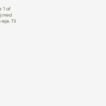
 1 af
aj med
leje. Til