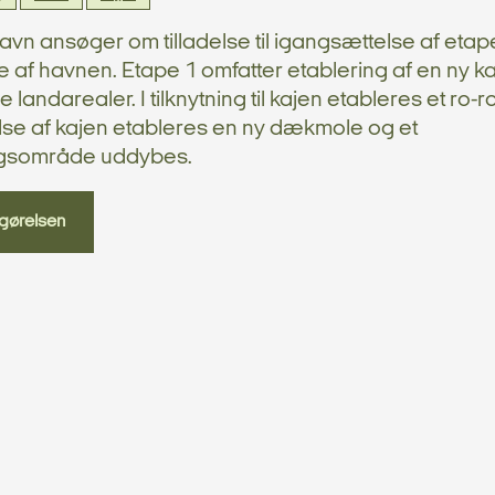
vn ansøger om tilladelse til igangsættelse af etape
e af havnen. Etape 1 omfatter etablering af en ny k
e landarealer. I tilknytning til kajen etableres et ro-ro 
lse af kajen etableres en ny dækmole og et
ngsområde uddybes.
gørelsen