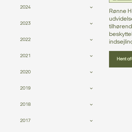
2024
Rønne Ha
udvidels
2023
tilhørend
beskytte
2022
indsejli
2021
Hent af
2020
2019
2018
2017