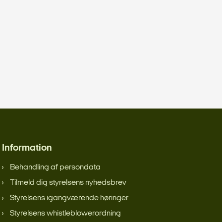
Information
Behandling af persondata
Tilmeld dig styrelsens nyhedsbrev
Styrelsens igangværende høringer
Styrelsens whistleblowerordning