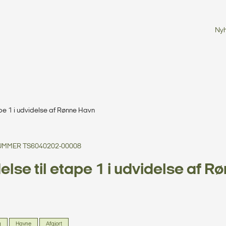
Ny
tape 1 i udvidelse af Rønne Havn
MMER TS6040202-00008
delse til etape 1 i udvidelse af R
g
Havne
Afgjort