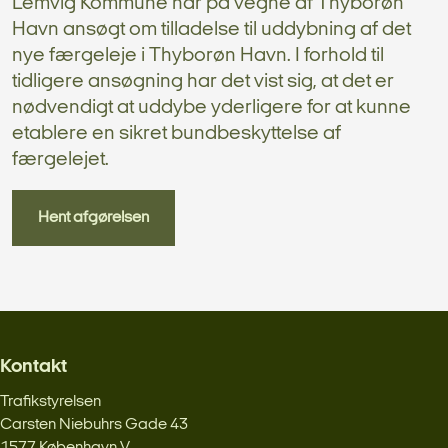
Lemvig Kommune har på vegne af Thyborøn
Havn ansøgt om tilladelse til uddybning af det
nye færgeleje i Thyborøn Havn. I forhold til
tidligere ansøgning har det vist sig, at det er
nødvendigt at uddybe yderligere for at kunne
etablere en sikret bundbeskyttelse af
færgelejet.
Hent afgørelsen
Kontakt
Trafikstyrelsen
Carsten Niebuhrs Gade 43