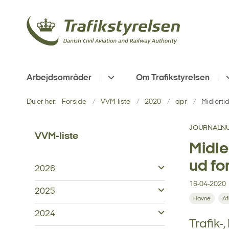
Arbejdsområder
Om Trafikstyrelsen
Du er her:
Forside
VVM-liste
2020
apr
Midlerti
JOURNALNU
VVM-liste
Midle
ud fo
2026
16-04-2020
2025
Havne
Af
2024
Trafik-