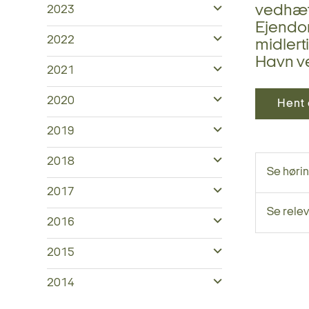
vedhæf
2023
Ejendom
2022
midlert
Havn v
2021
2020
Hent 
2019
2018
Se høri
2017
Se relev
2016
2015
2014