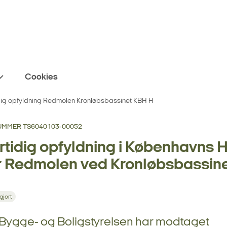
Cookies
dig opfyldning Redmolen Kronløbsbassinet KBH H
MMER TS6040103-00052
rtidig opfyldning i Københavns 
r Redmolen ved Kronløbsbassin
gjort
, Bygge- og Boligstyrelsen har modtaget