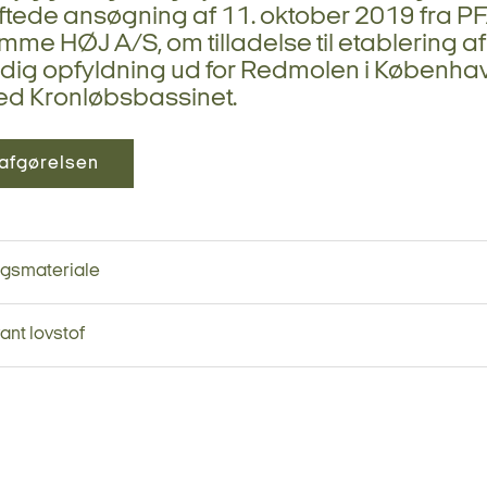
tede ansøgning af 11. oktober 2019 fra P
me HØJ A/S, om tilladelse til etablering af
idig opfyldning ud for Redmolen i Københa
ed Kronløbsbassinet.
afgørelsen
ngsmateriale
ant lovstof