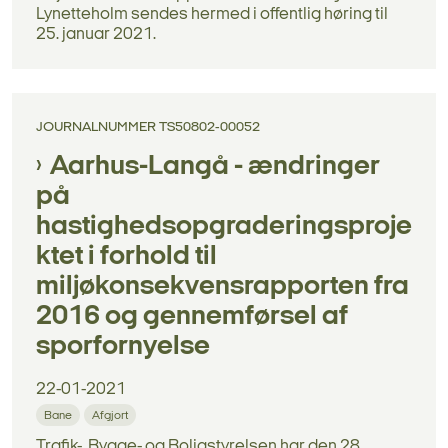
Lynetteholm sendes hermed i offentlig høring til
25. januar 2021.
JOURNALNUMMER TS50802-00052
Aarhus-Langå - ændringer
på
hastighedsopgraderingsproje
ktet i forhold til
miljøkonsekvensrapporten fra
2016 og gennemførsel af
sporfornyelse
22-01-2021
Bane
Afgjort
Trafik-, Bygge- og Boligstyrelsen har den 28.