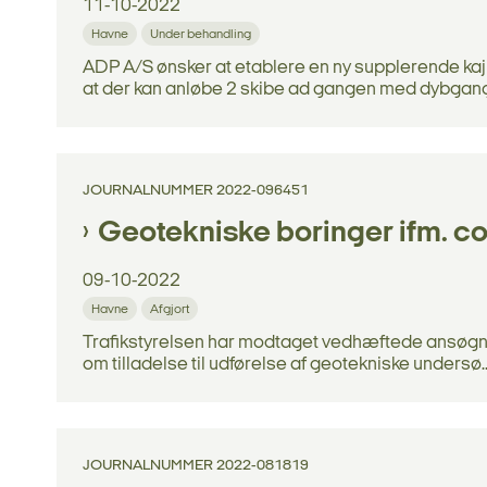
11-10-2022
Havne
Under behandling
ADP A/S ønsker at etablere en ny supplerende kaj
at der kan anløbe 2 skibe ad gangen med dybgang.
JOURNALNUMMER 2022-096451
Geotekniske boringer ifm. co
09-10-2022
Havne
Afgjort
Trafikstyrelsen har modtaget vedhæftede ansøgni
om tilladelse til udførelse af geotekniske undersø..
JOURNALNUMMER 2022-081819