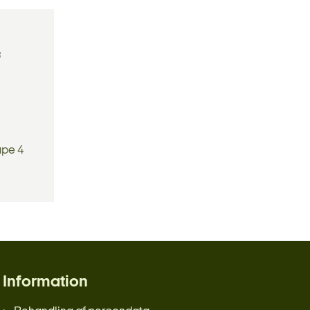
f
ape 4
Information