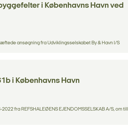
byggefelter i Københavns Havn ved
dhæftede ansøgning fra Udviklingsselskabet By & Havn I/S
661b i Københavns Havn
17/8-2022 fra REFSHALEØENS EJENDOMSSELSKAB A/S, om til