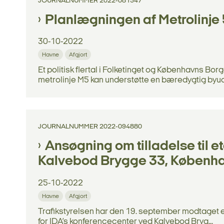
JOURNALNUMMER 2022-081547
Planlægningen af Metrolinje 
30-10-2022
Havne
Afgjort
Et politisk flertal i Folketinget og Københavns B
metrolinje M5 kan understøtte en bæredygtig byudvi
JOURNALNUMMER 2022-094880
Ansøgning om tilladelse til e
Kalvebod Brygge 33, Københ
25-10-2022
Havne
Afgjort
Trafikstyrelsen har den 19. september modtaget en
for IDA’s konferencecenter ved Kalvebod Bryg...