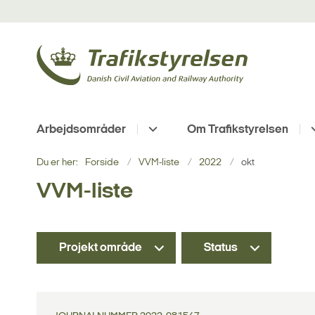
Arbejdsområder
Om Trafikstyrelsen
Du er her:
Forside
VVM-liste
2022
okt
VVM-liste
Projekt område
Status