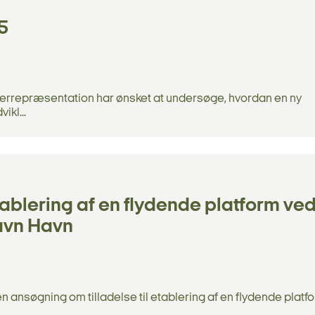
5
orgerrepræsentation har ønsket at undersøge, hvordan en ny
kl...
tablering af en flydende platform ve
avn Havn
 ansøgning om tilladelse til etablering af en flydende platf