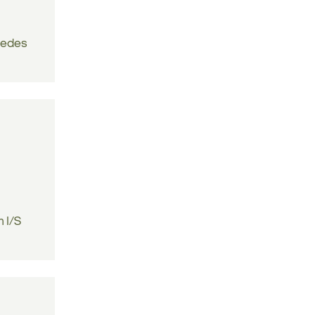
åledes
 I/S