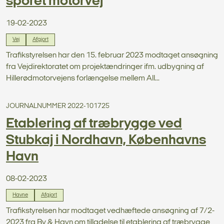
sporet motorvej
19-02-2023
Vej
Afgjort
Trafikstyrelsen har den 15. februar 2023 modtaget ansøgning
fra Vejdirektoratet om projektændringer ifm. udbygning af
Hillerødmotorvejens forlængelse mellem All...
JOURNALNUMMER 2022-101725
Etablering af træbrygge ved
Stubkaj i Nordhavn, Københavns
Havn
08-02-2023
Havne
Afgjort
Trafikstyrelsen har modtaget vedhæftede ansøgning af 7/2-
2023 fra By & Havn om tilladelse til etablering af træbrygge