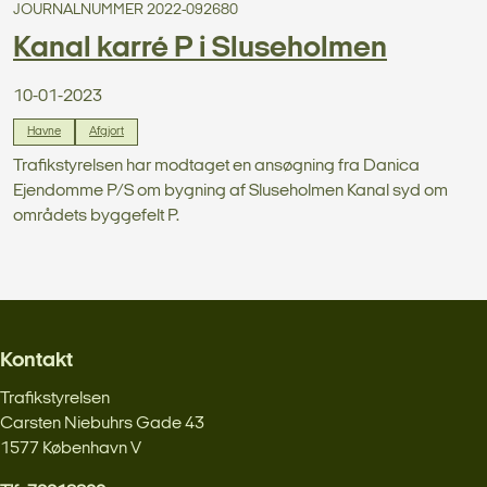
JOURNALNUMMER 2022-092680
Kanal karré P i Sluseholmen
10-01-2023
Havne
Afgjort
Trafikstyrelsen har modtaget en ansøgning fra Danica
Ejendomme P/S om bygning af Sluseholmen Kanal syd om
områdets byggefelt P.
Kontakt
Trafikstyrelsen
Carsten Niebuhrs Gade 43
1577 København V