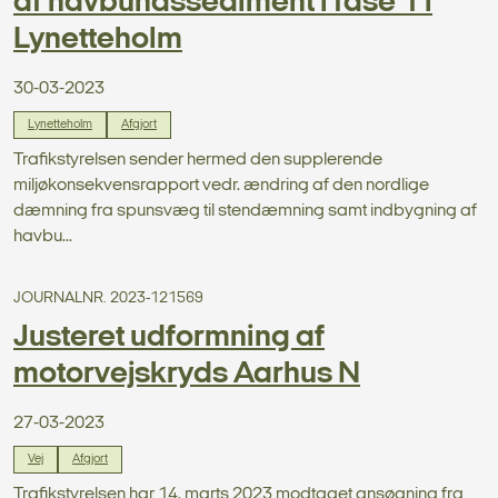
af havbundssediment i fase 1 i
Lynetteholm
30-03-2023
Lynetteholm
Afgjort
Trafikstyrelsen sender hermed den supplerende
miljøkonsekvensrapport vedr. ændring af den nordlige
dæmning fra spunsvæg til stendæmning samt indbygning af
havbu...
JOURNALNR. 2023-121569
Justeret udformning af
motorvejskryds Aarhus N
27-03-2023
Vej
Afgjort
Trafikstyrelsen har 14. marts 2023 modtaget ansøgning fra