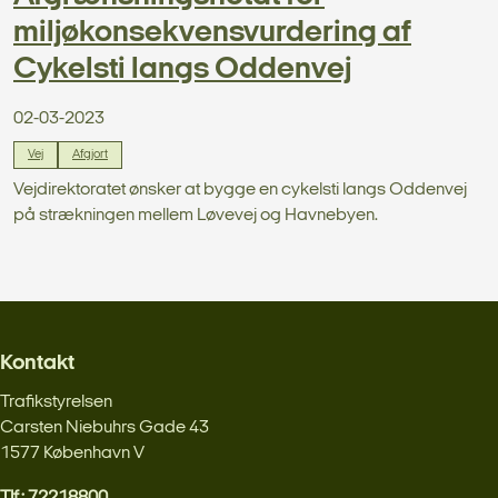
miljøkonsekvensvurdering af
Cykelsti langs Oddenvej
02-03-2023
Vej
Afgjort
Vejdirektoratet ønsker at bygge en cykelsti langs Oddenvej
på strækningen mellem Løvevej og Havnebyen.
Kontakt
Trafikstyrelsen
Carsten Niebuhrs Gade 43
1577 København V
Tlf.: 72218800