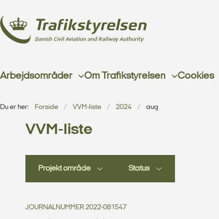
Arbejdsområder
Om Trafikstyrelsen
Cookies
Du er her:
Forside
VVM-liste
2024
aug
VVM-liste
Projekt område
Status
JOURNALNUMMER 2022-081547