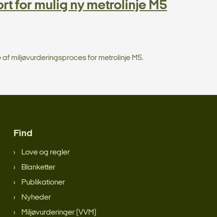
t for mulig ny metrolinje M5
af miljøvurderingsproces for metrolinje M5.
Find
Love og regler
Blanketter
Publikationer
Nyheder
Miljøvurderinger (VVM)