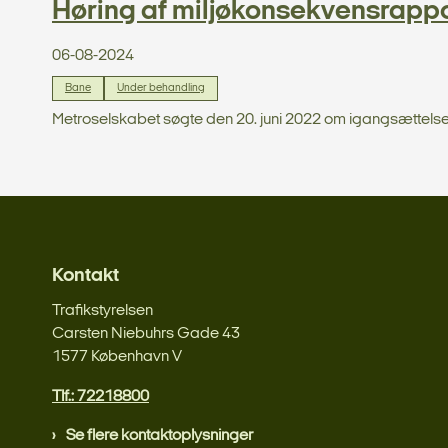
Høring af miljøkonsekvensrappor
06-08-2024
Bane
Under behandling
Metroselskabet søgte den 20. juni 2022 om igangsættelse 
Kontakt
Trafikstyrelsen
Carsten Niebuhrs Gade 43
1577 København V
Tlf.: 72218800
Se flere kontaktoplysninger