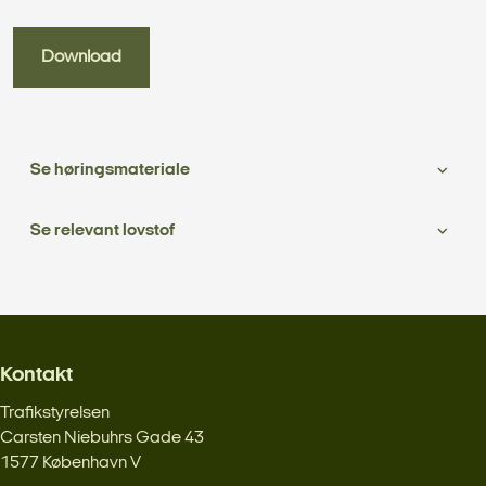
Download
Se høringsmateriale
Se relevant lovstof
Kontakt
Trafikstyrelsen
Carsten Niebuhrs Gade 43
1577 København V