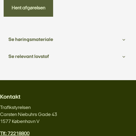
Hent afgørelsen
Se høringsmateriale
Se relevant lovstof
Kontakt
Trafikstyrelsen
Carsten Niebuhrs Gade 43
1577 København V
Tlf.: 72218800