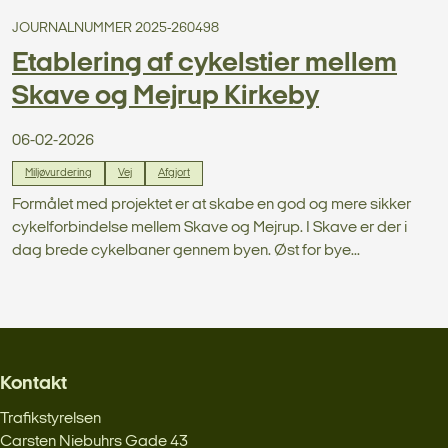
JOURNALNUMMER 2025-260498
Etablering af cykelstier mellem
Skave og Mejrup Kirkeby
06-02-2026
Miljøvurdering
Vej
Afgjort
Formålet med projektet er at skabe en god og mere sikker
cykelforbindelse mellem Skave og Mejrup. I Skave er der i
dag brede cykelbaner gennem byen. Øst for bye...
Kontakt
Trafikstyrelsen
Carsten Niebuhrs Gade 43