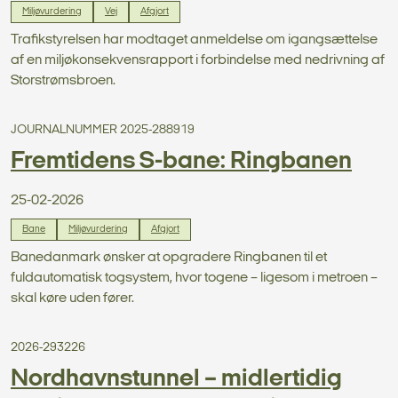
Miljøvurdering
Vej
Afgjort
Trafikstyrelsen har modtaget anmeldelse om igangsættelse
af en miljøkonsekvensrapport i forbindelse med nedrivning af
Storstrømsbroen.
JOURNALNUMMER 2025-288919
Fremtidens S-bane: Ringbanen
25-02-2026
Bane
Miljøvurdering
Afgjort
Banedanmark ønsker at opgradere Ringbanen til et
fuldautomatisk togsystem, hvor togene – ligesom i metroen –
skal køre uden fører.
2026-293226
Nordhavnstunnel – midlertidig