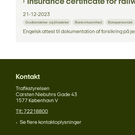
Insurance certificate for rai
21-12-2023
Godkendelse- og tilladelse
Banevirksomhed
Banepersonale
Engelsk attest til dokumentation af forsikring på j
Kontakt
Trafikstyrelsen
Carsten Niebuhrs Gade 43
1577 København V
Tlf.: 72218800
Se flere kontaktoplysninger