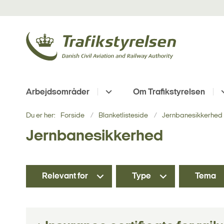
Arbejdsområder
Om Trafikstyrelsen
Du er her:
Forside
Blanketlisteside
Jernbanesikkerhed -
Jernbanesikkerhed
Relevant for
Type
Tema