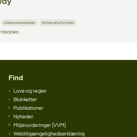
lway
Uddannelsessteder
Infrastrukturforvalter
ernbanen.
Find
Love og regler
Blanketter
Publikationer
Nyheder
Miljøvurderinger (VVM)
Webtilgængelighedserklæring