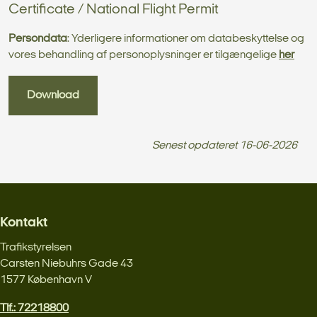
Certificate / National Flight Permit
Persondata
: Yderligere informationer om databeskyttelse og
vores behandling af personoplysninger er tilgængelige
her
Download
Senest opdateret
16-06-2026
Kontakt
Trafikstyrelsen
Carsten Niebuhrs Gade 43
1577 København V
Tlf.: 72218800