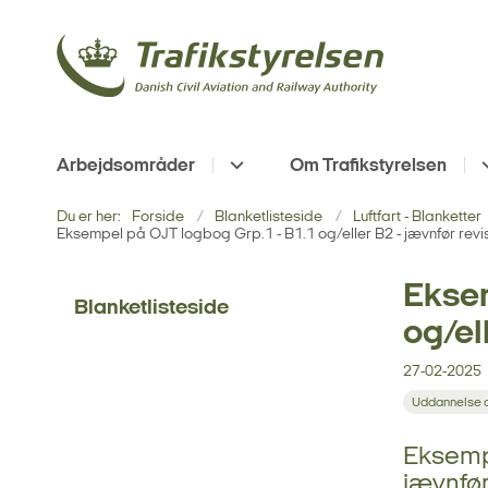
Arbejdsområder
Om Trafikstyrelsen
Du er her:
Forside
Blanketlisteside
Luftfart - Blanketter
Eksempel på OJT logbog Grp.1 - B1.1 og/eller B2 - jævnfør rev
Eksem
Blanketlisteside
og/el
27-02-2025
Uddannelse o
Eksempe
jævnfør