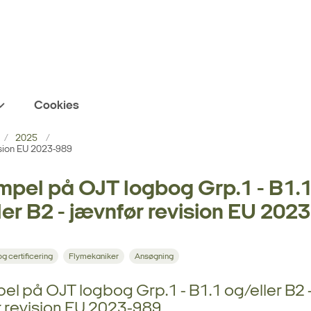
Cookies
2025
ision EU 2023-989
pel på OJT logbog Grp.1 - B1.
ler B2 - jævnfør revision EU 202
g certificering
Flymekaniker
Ansøgning
l på OJT logbog Grp.1 - B1.1 og/eller B2 
 revision EU 2023-989