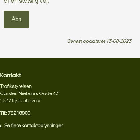
af en statslig vej.
Åbn
Senest opdateret
13-08-2023
Kontakt
Trafikstyrelsen
Carsten Niebuhrs Gade 43
1577 København V
Tlf.: 72218800
Se flere kontaktoplysninger