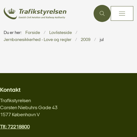
Du er her:
Forside
Lovlisteside
Jernbanesikkerhed - Love og regler
2009
jul
Kontakt
Trafikstyrelsen
Carsten Niebuhrs Gade 43
1577 København V
Tlf.: 72218800