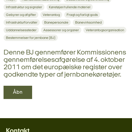
Infrastruktur og signaler
Køretøjer/rullende materiel
Gebyrer og afgifter
Veterantog
Fragt og farligt gods
Infrastrukturforvalter
Banepersonale
Banevirksomhed
Uddannelsessteder
Assessorer og organer
Veterantogsorganisation
Bestemmelser for jernbane (BJ)
Denne BJ gennemfører Kommissionens
gennemførelsesafgørelse af 4. oktober
2011 om det europæiske register over
godkendte typer af jernbanekøretøjer.
Åbn
Kontakt