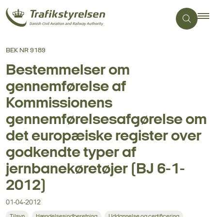
BEK NR 9189
Bestemmelser om
gennemførelse af
Kommissionens
gennemførelsesafgørelse om
det europæiske register over
godkendte typer af
jernbanekøretøjer (BJ 6-1-
2012)
01-04-2012
Tilsyn
Hændelsesindberetning
Uddannelse og certificering