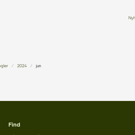
Ny
egler
2024
jun
Find