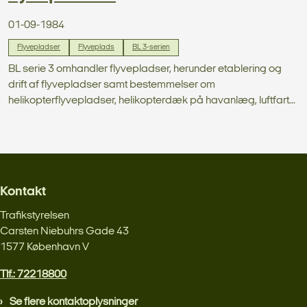
01-09-1984
Flyvepladser
Flyveplads
BL 3-serien
BL serie 3 omhandler flyvepladser, herunder etablering og
drift af flyvepladser samt bestemmelser om
helikopterflyvepladser, helikopterdæk på havanlæg, luftfart...
Kontakt
Trafikstyrelsen
Carsten Niebuhrs Gade 43
1577 København V
Tlf.: 72218800
Se flere kontaktoplysninger