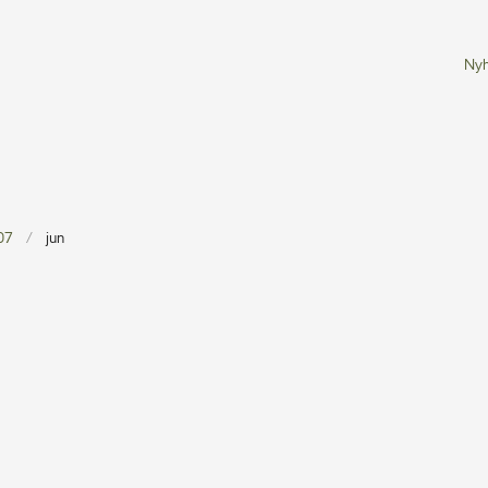
Ny
07
jun