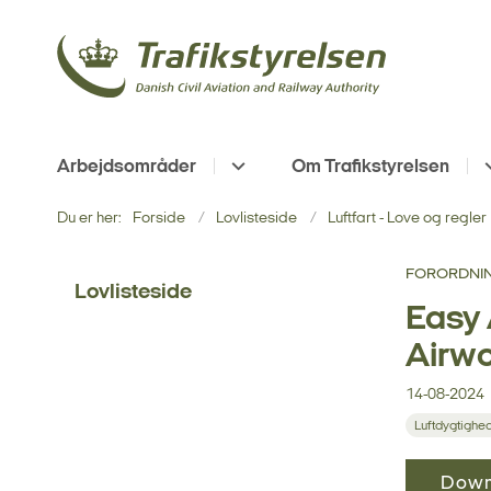
Arbejdsområder
Om Trafikstyrelsen
Du er her:
Forside
Lovlisteside
Luftfart - Love og regler
FORORDNING
Lovlisteside
Easy 
Airwo
14-08-2024
Luftdygtighe
Down