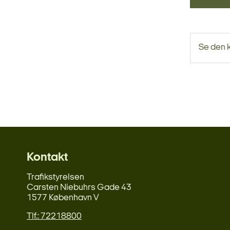
Se den 
Kontakt
Trafikstyrelsen
Carsten Niebuhrs Gade 43
1577 København V
Tlf.: 72218800