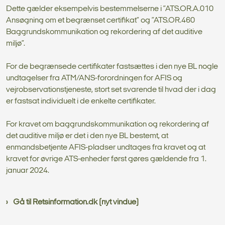
Dette gælder eksempelvis bestemmelserne i ”ATS.OR.A.010
Ansøgning om et begrænset certifikat” og ”ATS.OR.460
Baggrundskommunikation og rekordering af det auditive
miljø”.
For de begrænsede certifikater fastsættes i den nye BL nogle
undtagelser fra ATM/ANS-forordningen for AFIS og
vejrobservationstjeneste, stort set svarende til hvad der i dag
er fastsat individuelt i de enkelte certifikater.
For kravet om baggrundskommunikation og rekordering af
det auditive miljø er det i den nye BL bestemt, at
enmandsbetjente AFIS-pladser undtages fra kravet og at
kravet for øvrige ATS-enheder først gøres gældende fra 1.
januar 2024.
Gå til Retsinformation.dk (nyt vindue)