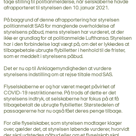
tage stilling til politianmeldelse, når selskaberne havde
afrapporteret til styrelsen den 10. januar 2021.
På baggrund af denne afrapportering har styrelsen
politianmeldt SAS for manglende overholdelse af
styrelsens påbud, mens styrelsen har vurderet, at der
ikke er grundlag for at politianmelde Lufthansa. Styrelsen
har i den forbindelse lagt vægt på, om det er lykkedes at
tilbagebetale ubrugte flybilletter i henhold til de frister,
som er meddelt i styrelsens påbud.
Det er nu op til Anklagemyndigheden at vurdere
styrelsens indstilling om at rejse tiltale mod SAS.
Flyselskaberne er og har været meget påvirket af
COVID-19 restriktionerne. På trods af dette er det
styrelsens indtryk, at selskaberne har fokus på at få
tilbagebetalt de ubrugte flybilletter. Størstedelen af
passagererne har nu også fået deres penge tilbage.
For alle flyselskaber, som styrelsen modtager klager
over, gælder det, at styrelsen løbende vurderer, hvorvidt
der skal udstedes påbud eller om et flyselskab skal