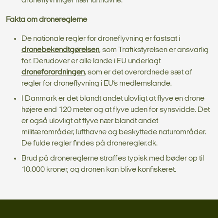
droneflyvninger nær lufthavne.
Fakta om dronereglerne
De nationale regler for droneflyvning er fastsat i
dronebekendtgørelsen
, som Trafikstyrelsen er ansvarlig
for. Derudover er alle lande i EU underlagt
droneforordningen
, som er det overordnede sæt af
regler for droneflyvning i EU’s medlemslande.
I Danmark er det blandt andet ulovligt at flyve en drone
højere end 120 meter og at flyve uden for synsvidde. Det
er også ulovligt at flyve nær blandt andet
militærområder, lufthavne og beskyttede naturområder.
De fulde regler findes på droneregler.dk.
Brud på dronereglerne straffes typisk med bøder op til
10.000 kroner, og dronen kan blive konfiskeret.