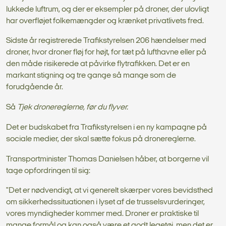
lukkede luftrum, og der er eksempler på droner, der ulovligt
har overfløjet folkemængder og krænket privatlivets fred.
Sidste år registrerede Trafikstyrelsen 206 hændelser med
droner, hvor droner fløj for højt, for tæt på lufthavne eller på
den måde risikerede at påvirke flytrafikken. Det er en
markant stigning og tre gange så mange som de
forudgående år.
Så
Tjek dronereglerne, før du flyver.
Det er budskabet fra Trafikstyrelsen i en ny kampagne på
sociale medier, der skal sætte fokus på dronereglerne.
Transportminister Thomas Danielsen håber, at borgerne vil
tage opfordringen til sig:
"Det er nødvendigt, at vi generelt skærper vores bevidsthed
om sikkerhedssituationen i lyset af de trusselsvurderinger,
vores myndigheder kommer med. Droner er praktiske til
mange formål og kan også være et godt legetøj, men det er