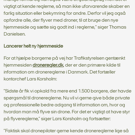
vigtigt at kende reglerne, så man ikke uforvarende skaber en
farlig situation eller bekymring for andre. Derfor vil jeg også
opfordre alle, der flyver med droner, til at bruge den nye
hjemmeside og sætte sig godt ind i reglerne," siger Thomas
Danielsen.
Lancerer helt ny hjemmeside
For at hjælpe borgerne på vej har Trafikstyrelsen gentænkt
hjemmesiden
droneregler.dk
, der er den primære kilde til
information om dronereglerne i Danmark. Det fortæller
kontorchef Lars Korsholm:
”Sidste år fik vi opkald fra mere end 1.500 borgere, der havde
spørgsmål til dronereglerne. Nu vil vi gerne give både private
og professionelle bedre adgang til information om, hvor og
hvordan man må flyve sin drone. For det er vigtigt at have styr
på flyvereglerne,” siger Lars Korsholm og fortsætter:
”Faktisk skal dronepiloter gerne kende dronereglerne lige så