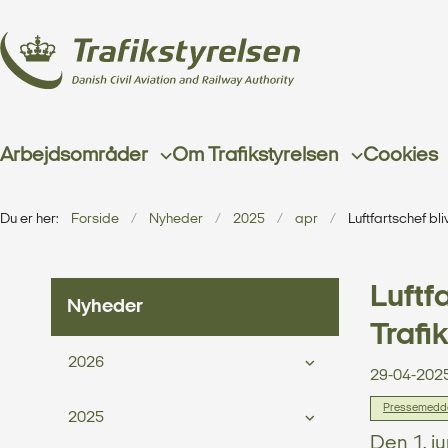
Arbejdsområder
Om Trafikstyrelsen
Cookies
Du er her:
Forside
Nyheder
2025
apr
Luftfartschef bli
Luftf
Nyheder
Trafi
2026
29-04-202
Pressemedde
2025
Den 1. j