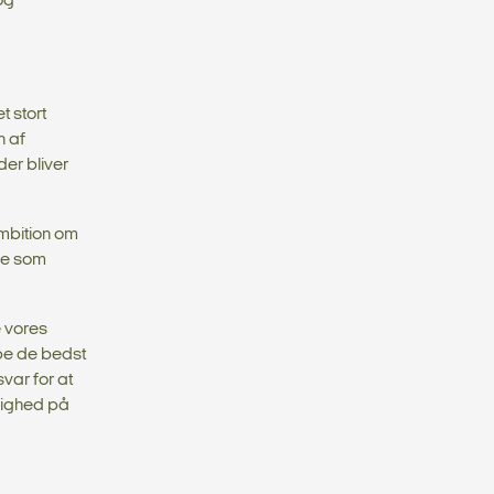
og
t stort
n af
der bliver
ambition om
lle som
e vores
be de bedst
svar for at
dighed på