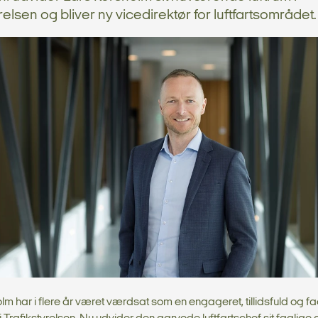
relsen og bliver ny vicedirektør for luftfartsområdet.
lm har i flere år været værdsat som en engageret, tillidsfuld og fa