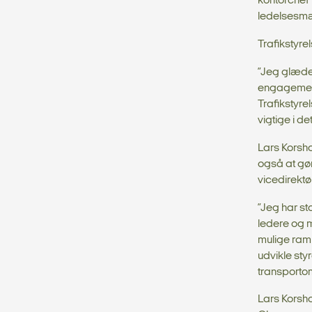
kontorchef 
ledelsesmæs
Trafikstyre
”Jeg glæder
engagement 
Trafikstyre
vigtige i d
Lars Korsho
også at gør
vicedirektø
”Jeg har st
ledere og 
mulige ramm
udvikle st
transporto
Lars Korsho