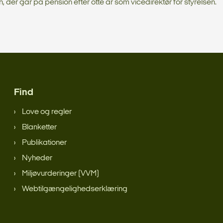
der går på pension efter otte år som vicedirektør for styrelsen.
Find
Love og regler
Blanketter
Publikationer
Nyheder
Miljøvurderinger (VVM)
Webtilgængelighedserklæring