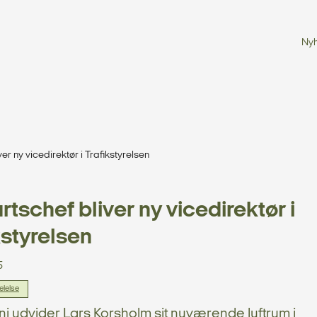
Ny
ver ny vicedirektør i Trafikstyrelsen
artschef bliver ny vicedirektør i
kstyrelsen
5
lelse
uni udvider Lars Korsholm sit nuværende luftrum i