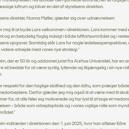
i Trafikstyrelsen. Nu udvider den garvede luftfartschef sit faglige 
sige luftrum og bliver en del af styrelsens direktion.
lsens direktør, Nanna Møller, glæder sig over udnævnelsen:
 mig til at byde Lars velkommen i direktionen. Lars kommer med e
og en betydelig faglig indsigt i både luftfartsområdet og i reste
lsens opgaver. Samtidig står Lars for nogle ledelsesperspektiver, 
et videre arbejde med vores nye strategi.”
lm, der er 50 år og uddannet jurist fra Aarhus Universitet, har en 
e sit bedste for at være synlig, lyttende og tilgængelig i sin nye ro
r:
or respekt for den faglige stolthed og den ildhu, som præger båd
medarbejdere. Derfor glæder jeg mig også til at være med til ska
er for, at alle føler sig motiverede og har lyst til at tage et medan
yrelsen – både som arbejdsplads og i vores vigtige rolle som myn
mrådet.”
lm indtræder i direktionen den 1. juni 2025, hvor han afløser Kåre