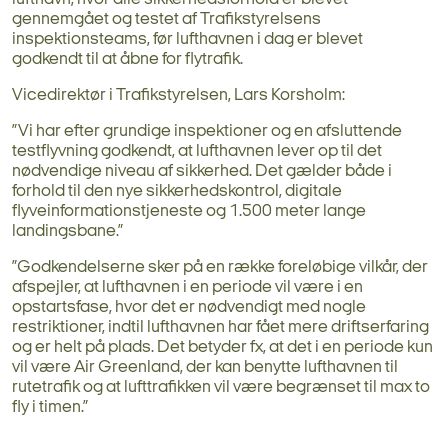
gennemgået og testet af Trafikstyrelsens
inspektionsteams, før lufthavnen i dag er blevet
godkendt til at åbne for flytrafik.
Vicedirektør i Trafikstyrelsen, Lars Korsholm:
”Vi har efter grundige inspektioner og en afsluttende
testflyvning godkendt, at lufthavnen lever op til det
nødvendige niveau af sikkerhed. Det gælder både i
forhold til den nye sikkerhedskontrol, digitale
flyveinformationstjeneste og 1.500 meter lange
landingsbane.”
”Godkendelserne sker på en række foreløbige vilkår, der
afspejler, at lufthavnen i en periode vil være i en
opstartsfase, hvor det er nødvendigt med nogle
restriktioner, indtil lufthavnen har fået mere driftserfaring
og er helt på plads. Det betyder fx, at det i en periode kun
vil være Air Greenland, der kan benytte lufthavnen til
rutetrafik og at lufttrafikken vil være begrænset til max to
fly i timen.”