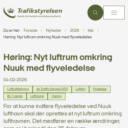
Du er her:
Forside
Nyheder
2026
feb
Høring: Nyt luftrum omkring Nuuk med flyveledelse
Høring: Nyt luftrum omkring
Nuuk med flyveledelse
04-02-2026
Lufttrafikstyring
Air Traffic Service (ATS)
Luftfart
Flyveleder
BL 7-serien
Lufthavne
I høring
For at kunne indføre flyveledelse ved Nuuk
lufthavn skal der oprettes et nyt luftrum omkring
lufthavnen. Det medfører en række ændringer,