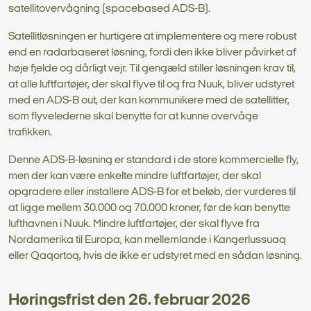
satellitovervågning (spacebased ADS-B).
Satellitløsningen er hurtigere at implementere og mere robust
end en radarbaseret løsning, fordi den ikke bliver påvirket af
høje fjelde og dårligt vejr. Til gengæld stiller løsningen krav til,
at alle luftfartøjer, der skal flyve til og fra Nuuk, bliver udstyret
med en ADS-B out, der kan kommunikere med de satellitter,
som flyvelederne skal benytte for at kunne overvåge
trafikken.
Denne ADS-B-løsning er standard i de store kommercielle fly,
men der kan være enkelte mindre luftfartøjer, der skal
opgradere eller installere ADS-B for et beløb, der vurderes til
at ligge mellem 30.000 og 70.000 kroner, før de kan benytte
lufthavnen i Nuuk. Mindre luftfartøjer, der skal flyve fra
Nordamerika til Europa, kan mellemlande i Kangerlussuaq
eller Qaqortoq, hvis de ikke er udstyret med en sådan løsning.
Høringsfrist den 26. februar 2026